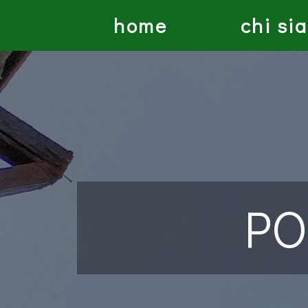
home
chi si
PO