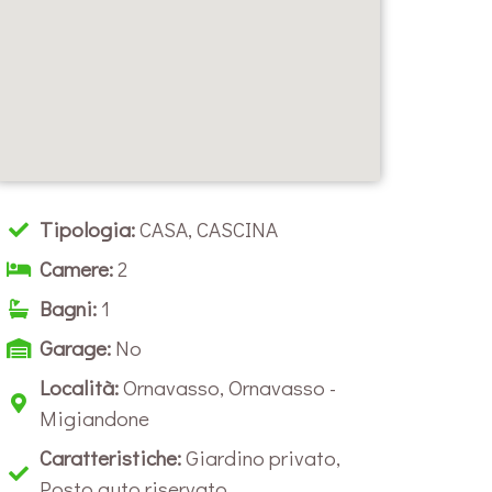
Tipologia:
CASA
,
CASCINA
Camere:
2
Bagni:
1
Garage:
No
Località:
Ornavasso
,
Ornavasso -
Migiandone
Caratteristiche:
Giardino privato,
Posto auto riservato