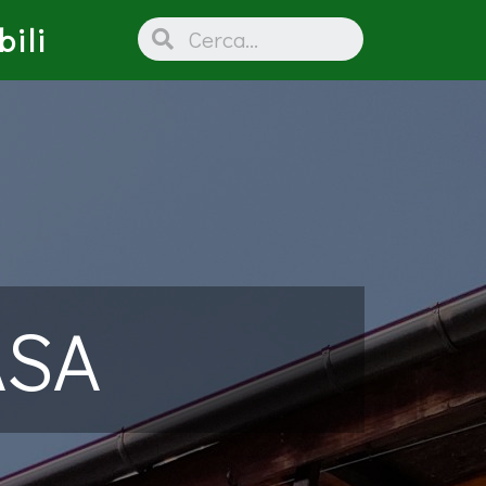
ili
ASA