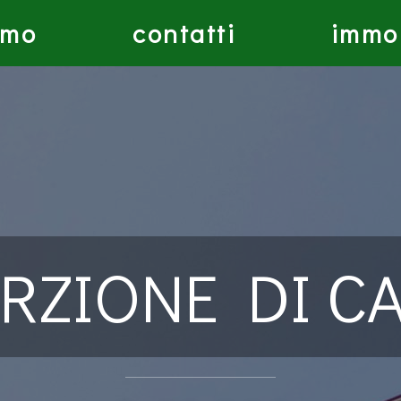
amo
contatti
immob
RZIONE DI C