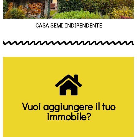
CASA SEMI INDIPENDENTE
Clicca qui
vendita del vostro immobile
Vuoi aggiungere il tuo
assieme una proposta per la
immobile?
Saremo lietissimi di formulare
Contattaci!